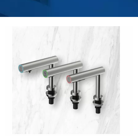
AUTOMAT DE SĂPUN,
ROBINETUL AUTOMAT
ȘI SUPAPA DE SPĂLARE
AUTOMATĂ? |
PRODUCĂTOR
COMERCIAL DE
USCĂTOARE DE MÂINI
PENTRU BĂI |
HOKWANG