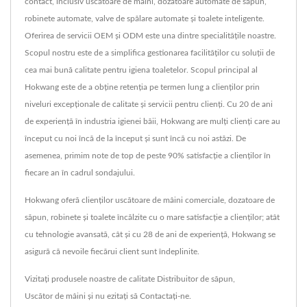
contact, inclusiv uscătoare de mâini, dozatoare automate de săpun,
robinete automate, valve de spălare automate și toalete inteligente.
Oferirea de servicii OEM și ODM este una dintre specialitățile noastre.
Scopul nostru este de a simplifica gestionarea facilităților cu soluții de
cea mai bună calitate pentru igiena toaletelor. Scopul principal al
Hokwang este de a obține retenția pe termen lung a clienților prin
niveluri excepționale de calitate și servicii pentru clienți. Cu 20 de ani
de experiență în industria igienei băii, Hokwang are mulți clienți care au
început cu noi încă de la început și sunt încă cu noi astăzi. De
asemenea, primim note de top de peste 90% satisfacție a clienților în
fiecare an în cadrul sondajului.
Hokwang oferă clienților uscătoare de mâini comerciale, dozatoare de
săpun, robinete și toalete încălzite cu o mare satisfacție a clienților; atât
cu tehnologie avansată, cât și cu 28 de ani de experiență, Hokwang se
asigură că nevoile fiecărui client sunt îndeplinite.
Vizitați produsele noastre de calitate
Distribuitor de săpun
,
Uscător de mâini
și nu ezitați să
Contactați-ne
.