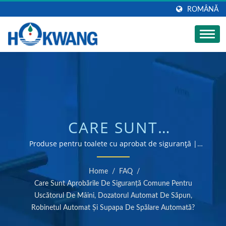
ROMÂNĂ
CARE SUNT
APROBĂRILE DE
Produse pentru toalete cu aprobat de siguranță |
Producător de uscătoare de mâini și dozatoare de
SIGURANȚĂ COMUNE
săpun certificat ISO 9001 & 14001
Home
/
FAQ
/
PENTRU USCĂTORUL
Care Sunt Aprobările De Siguranță Comune Pentru
Uscătorul De Mâini, Dozatorul Automat De Săpun,
DE MÂINI, DOZATORUL
Robinetul Automat Și Supapa De Spălare Automată?