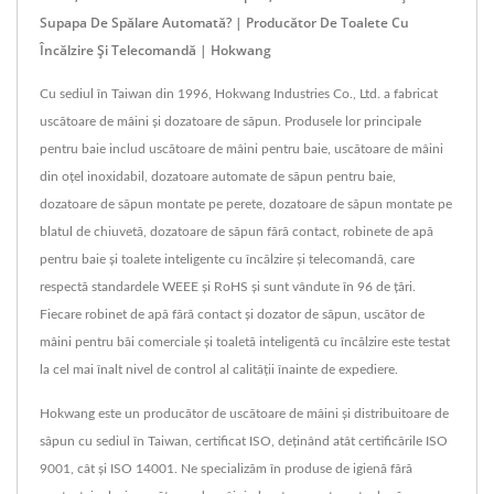
Supapa De Spălare Automată? | Producător De Toalete Cu
Încălzire Și Telecomandă | Hokwang
Cu sediul în Taiwan din 1996, Hokwang Industries Co., Ltd. a fabricat
uscătoare de mâini și dozatoare de săpun. Produsele lor principale
pentru baie includ uscătoare de mâini pentru baie, uscătoare de mâini
din oțel inoxidabil, dozatoare automate de săpun pentru baie,
dozatoare de săpun montate pe perete, dozatoare de săpun montate pe
blatul de chiuvetă, dozatoare de săpun fără contact, robinete de apă
pentru baie și toalete inteligente cu încălzire și telecomandă, care
respectă standardele WEEE și RoHS și sunt vândute în 96 de țări.
Fiecare robinet de apă fără contact și dozator de săpun, uscător de
mâini pentru băi comerciale și toaletă inteligentă cu încălzire este testat
la cel mai înalt nivel de control al calității înainte de expediere.
Hokwang este un producător de uscătoare de mâini și distribuitoare de
săpun cu sediul în Taiwan, certificat ISO, deținând atât certificările ISO
9001, cât și ISO 14001. Ne specializăm în produse de igienă fără