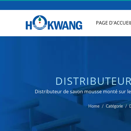
PAGE D'ACCUEI
DISTRIBUTEUR
ÉCUME/SPRAY MO
Distributeur de savon mousse monté sur le 
désinfectant spray monté sur le plate
INOXYDABLE HK
Home
/
Catégorie
/
POUR CUI