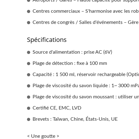
Aéroports / Gares – Haute capacité pour supporte
Sèche-Mains À Grande
Dis
Centres commerciaux – S'harmonise avec les robin
Vitesse EcoHygiene
CSDT
Centres de congrès / Salles d'événements – Gère 
Spécifications
Source d'alimentation : prise AC (6V)
Plage de détection : fixe à 100 mm
Capacité : 1 500 ml, réservoir rechargeable (Opti
Plage de viscosité du savon liquide : 1~ 3000 mP
Plage de viscosité du savon moussant : utiliser
Certifié CE, EMC, LVD
Brevets : Taïwan, Chine, États-Unis, UE
< Une goutte >