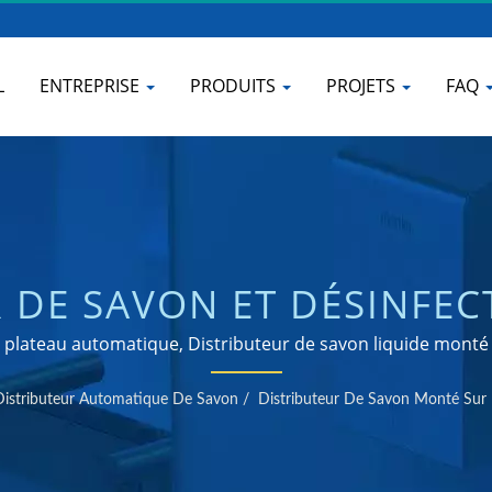
L
ENTREPRISE
PRODUITS
PROJETS
FAQ
 DE SAVON ET DÉSINFEC
NTÉ SUR LE PLATEAU I
plateau automatique, Distributeur de savon liquide monté 
au automatique | Fabricant de sèche-mains et de distribute
-CSD5R | FABRICANT DE 
Distributeur Automatique De Savon
/
Distributeur De Savon Monté Sur 
SINE ET SALLE DE BAIN 