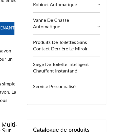
roblèmes
Robinet Automatique
Vanne De Chasse
Automatique
TENANT
Produits De Toilettes Sans
Contact Derrière Le Miroir
 savon
pour un
Siège De Toilette Intelligent
Chauffant Instantané
n simple
Service Personnalisé
avon. La
nous
 Multi-
 Sur
Catalogue de produits