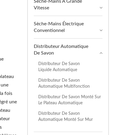
Sèche-Mains À Grande
Vitesse
Sèche-Mains Électrique
Conventionnel
Distributeur Automatique
De Savon
ue
Distributeur De Savon
Liquide Automatique
plateau
Distributeur De Savon
 une
Automatique Multifonction
la fois
Distributeur De Savon Monté Sur
tégré une
Le Plateau Automatique
ateau
Distributeur De Savon
ateur
Automatique Monté Sur Mur
s