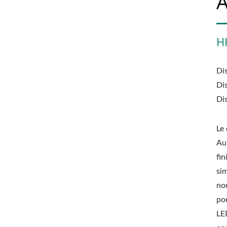
A
H
Di
Di
Di
Le
Au
fin
si
no
pou
LED