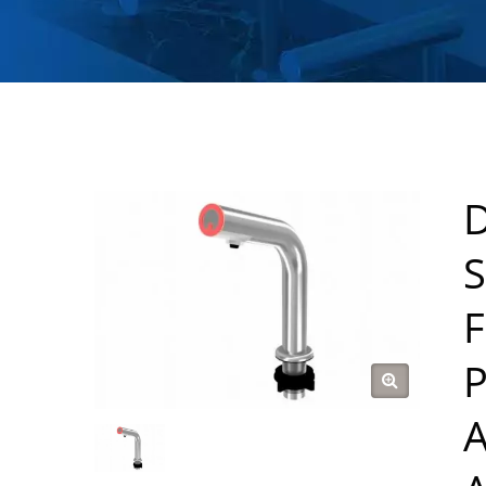
D
S
F
P
A