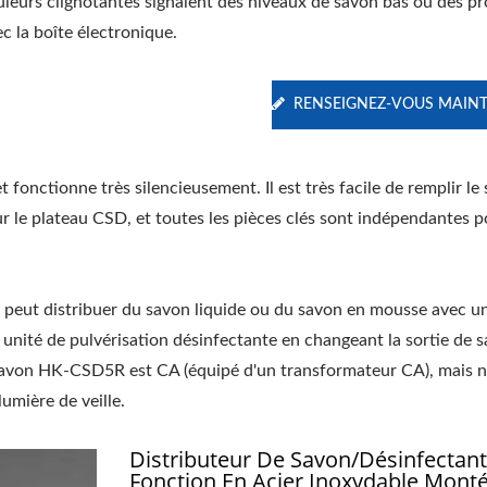
uleurs clignotantes signalent des niveaux de savon bas ou des p
c la boîte électronique.
RENSEIGNEZ-VOUS MAIN
t fonctionne très silencieusement. Il est très facile de remplir le
r le plateau CSD, et toutes les pièces clés sont indépendantes 
 peut distribuer du savon liquide ou du savon en mousse avec u
nité de pulvérisation désinfectante en changeant la sortie de s
 savon HK-CSD5R est CA (équipé d'un transformateur CA), mais 
umière de veille.
Distributeur De Savon/désinfectant
Fonction En Acier Inoxydable Monté