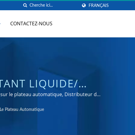
FRANÇAIS
CONTACTEZ-NOUS
TANT LIQUIDE/
NCURVÉ EN ACIER
sur le plateau automatique, Distributeur de
urs de savon certifié ISO 9001 & 14001
ROBINETS D'EAU
Le Plateau Automatique
| HOKWANG