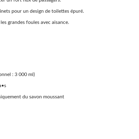
r un fort flux de passagers.
tributeur De Savon HK-
Sèche-Mains À Gran
ets pour un design de toilettes épuré.
 À Recharge Supérieure
Vitesse EcoHygien
les grandes foules avec aisance.
onnel : 3 000 ml)
a•s
 uniquement du savon moussant