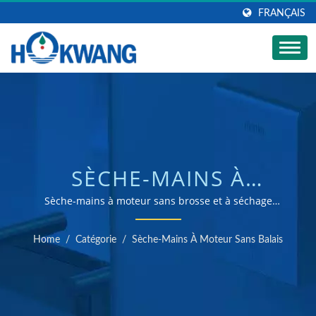
FRANÇAIS
SÈCHE-MAINS À
MOTEUR SANS BALAIS |
Sèche-mains à moteur sans brosse et à séchage
rapideFabricant de sèche-mains et de distributeurs de
FABRICANT DE
savon certifiés ISO 9001 et 14001
Home
/
Catégorie
/
Sèche-Mains À Moteur Sans Balais
DISTRIBUTEURS DE
SAVON EN ACIER