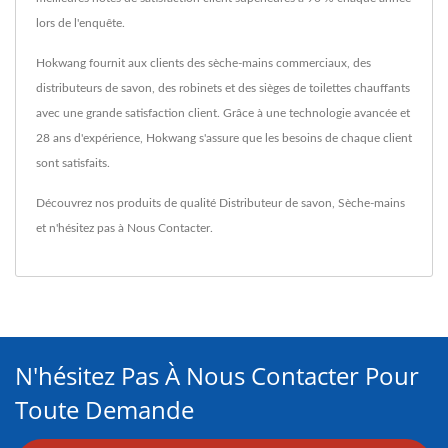
lors de l'enquête.
Hokwang fournit aux clients des sèche-mains commerciaux, des
distributeurs de savon, des robinets et des sièges de toilettes chauffants
avec une grande satisfaction client. Grâce à une technologie avancée et
28 ans d'expérience, Hokwang s'assure que les besoins de chaque client
sont satisfaits.
Découvrez nos produits de qualité
Distributeur de savon
,
Sèche-mains
et n'hésitez pas à
Nous Contacter
.
N'hésitez Pas À Nous Contacter Pour
Toute Demande