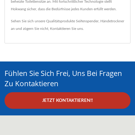
beheizte Toilettensitze an. Mit fortschrittlicher Technologie stellt
Hokwang sicher, dass die Bedürfnisse jedes Kunden erfüllt werden.
Sehen Sie sich unsere Qualitätsprodukte
Seifenspender
,
Händetrockner
an und zögern Sie nicht,
Kontaktieren Sie uns
.
Fühlen Sie Sich Frei, Uns Bei Fragen
Zu Kontaktieren
JETZT KONTAKTIEREN!!