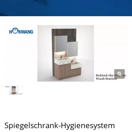
WASSERHAHN UND
HÄNDETROCKNER) |
KÜCHEN- UND
BADEZIMMER-
WASSERHAHN-
HERSTELLER |
HOKWANG
Spiegelschrank-Hygienesystem