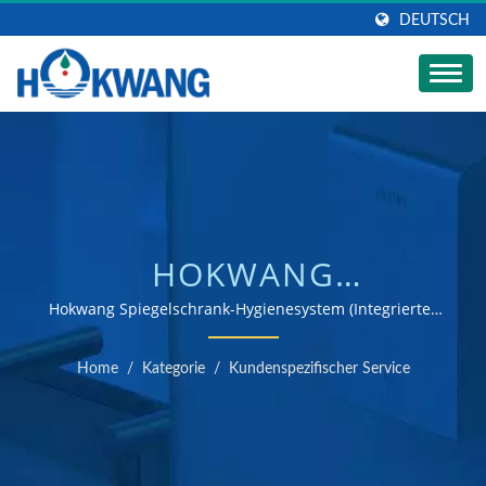
DEUTSCH
HOKWANG
SPIEGELSCHRANK-
Hokwang Spiegelschrank-Hygienesystem (Integrierter
Seifenspender, Wasserhahn und Händetrockner) | ISO
HYGIENESYSTEM
9001 & 14001 zertifizierter Hersteller von
Home
/
Kategorie
/
Kundenspezifischer Service
Händetrocknern und Seifenspendern
(INTEGRIERTER
SEIFENSPENDER,