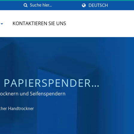
DEUTSCH
KONTAKTIEREN SIE UNS
 PAPIERSPENDER
TER EDELSTAHL. |
etrocknern und Seifenspendern
N-HERSTELLER |
cher Handtrockner