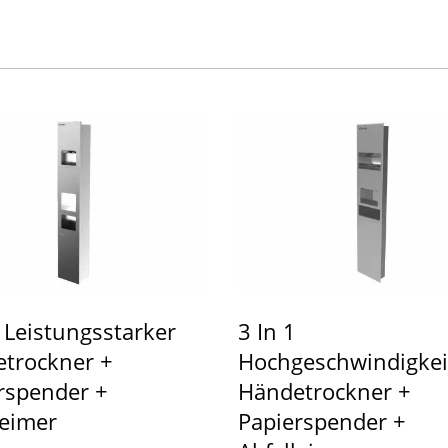
HK-CSDT Top-
EcoHygiene
achfüllseifenspender
Hochgeschwindigkei
Händetrockner
1 Leistungsstarker
3 In 1
trockner +
Hochgeschwindigkei
rspender +
Händetrockner +
leimer
Papierspender +