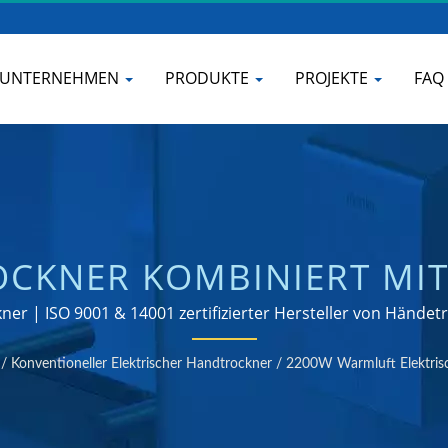
UNTERNEHMEN
PRODUKTE
PROJEKTE
FAQ
CKNER KOMBINIERT MIT
, GEHÄUSE AUS SATINIER
ner | ISO 9001 & 14001 zertifizierter Hersteller von Händ
ADEZIMMER-WASSERHAH
/
Konventioneller Elektrischer Handtrockner
/
2200W Warmluft Elektris
HOKWANG