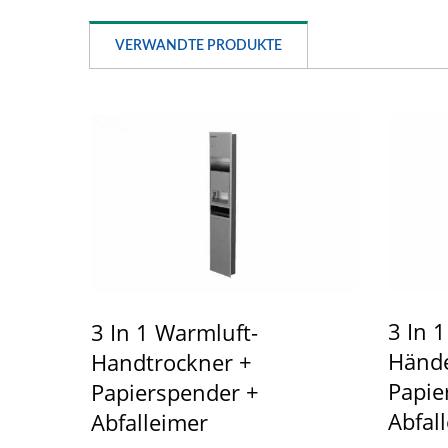
EcoHygiene
VERWANDTE PRODUKTE
Hochgeschwindigkeits-
N
Händetrockner
3 In 
3 In 1 Warmluft-
Hände
Handtrockner +
Papie
Papierspender +
Abfal
Abfalleimer