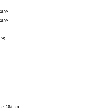
2,2kW
2.2kW
ung
mm x 185mm