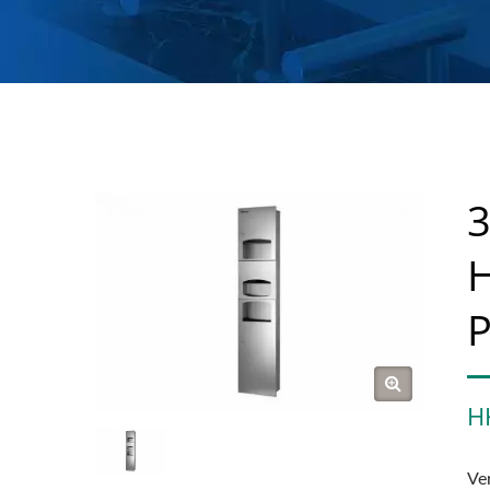
3
H
P
H
Ve