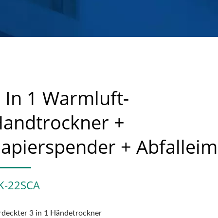
 In 1 Warmluft-
andtrockner +
apierspender + Abfalleim
K-22SCA
rdeckter 3 in 1 Händetrockner