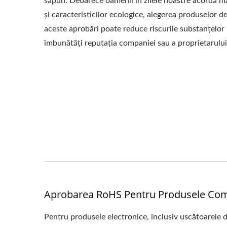
săpun. Deoarece oamenii în zilele noastre acordă ma
și caracteristicilor ecologice, alegerea produselor 
aceste aprobări poate reduce riscurile substanțelor 
îmbunătăți reputația companiei sau a proprietarului
Aprobarea RoHS Pentru Produsele Come
Pentru produsele electronice, inclusiv uscătoarele d