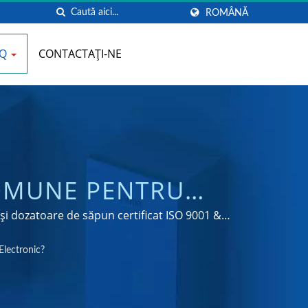
ROMÂNĂ
AQ
CONTACTAȚI-NE
OMUNE PENTRU
| PRODUCĂTOR
i dozatoare de săpun certificat ISO 9001 &
PENTRU BĂI |
Electronic?