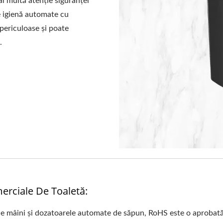
i multă atenție siguranței
de igienă automate cu
periculoase și poate
.
rciale De Toaletă:
e mâini și dozatoarele automate de săpun, RoHS este o aprobată o