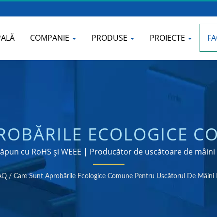
PALĂ
COMPANIE
PRODUSE
PROIECTE
F
PROBĂRILE ECOLOGICE C
E MÂINI ELECTRONIC? 
 săpun cu RoHS și WEEE | Producător de uscătoare de mâini ș
14001
E USCĂTOARE DE MÂINI 
AQ
/
Care Sunt Aprobările Ecologice Comune Pentru Uscătorul De Mâini 
HOKWANG