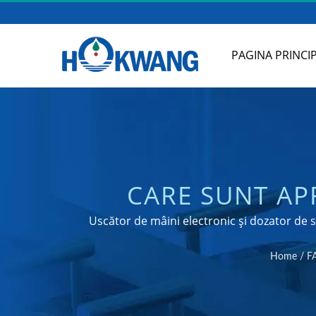
PAGINA PRINCI
CARE SUNT A
USCĂTORUL D
Uscător de mâini electronic și dozator de
COMERCIAL D
Home
/
F