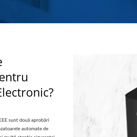
e
entru
lectronic?
EEE sunt două aprobări
dozatoarele automate de