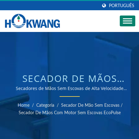
PORTUGUÊS
SECADOR DE MÃOS
COM MOTOR SEM
Secadores de Mãos Sem Escovas de Alta Velocidade
com Filtração HEPA H13 / Fabricante de secadores de
ESCOVAS ECOPULSE |
mão e dispensadores de sabonete certificados ISO 9001
Home
/
Categoria
/
Secador De Mão Sem Escovas
/
e 14001
FABRICANTE DE
Secador De Mãos Com Motor Sem Escovas EcoPulse
DISPENSADORES DE